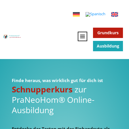
Grundkurs
Ausbildung
Finde heraus, was wirklich gut für dich ist
Schnupperkurs
zur
PraNeoHom® Online-
Ausbildung
Entdecke das Testen mit der Einhandrute als