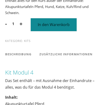
Enthält alles für den Kurs außer der Einhandrute:
Akupunkturtafeln Pferd, Hund, Katze, Kuh/Rind und
Schwein.
Alternative:
-
+
In den Warenkorb
Kit
Modul
4
KATEGORIE:
KITS
Menge
BESCHREIBUNG
ZUSÄTZLICHE INFORMATIONEN
Kit Modul 4
Das Set enthält – mit Ausnahme der Einhandrute –
alles, was du für das Modul 4 benötigst.
Inhalt:
Akupunkturtafel Pferd