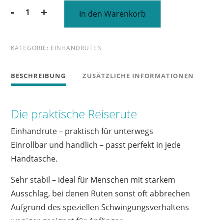
Alternative:
-
+
In den Warenkorb
Die
praktische
Reiserute
KATEGORIE:
EINHANDRUTEN
Menge
BESCHREIBUNG
ZUSÄTZLICHE INFORMATIONEN
Die praktische Reiserute
Einhandrute – praktisch für unterwegs
Einrollbar und handlich – passt perfekt in jede
Handtasche.
Sehr stabil – ideal für Menschen mit starkem
Ausschlag, bei denen Ruten sonst oft abbrechen
Aufgrund des speziellen Schwingungsverhaltens